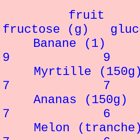
fruit gl
fructose (g) gluc
Banan
9 9
Myrtille
7 7
Ananas 
7 6
Melon (t