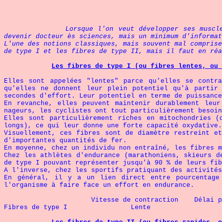
Lorsque l'on veut développer ses muscles, il fau
devenir docteur ès sciences, mais un minimum d'informat
L'une des notions classiques, mais souvent mal comprise
de type I et les fibres de type II, mais il faut en réa
Les fibres de type I (ou fibres lentes, ou 
Elles sont appelées "lentes" parce qu'elles se contr
qu'elles ne donnent leur plein potentiel qu'à partir
secondes d'effort. Leur potentiel en terme de puissance
En revanche, elles peuvent maintenir durablement leur
nageurs, les cyclistes ont tout particulièrement besoin
Elles sont particulièrement riches en mitochondries (
longs), ce qui leur donne une forte capacité oxydative.
Visuellement, ces fibres sont de diamètre restreint et
d'importantes quantités de fer.
En moyenne, chez un individu non entraîné, les fibres m
Chez les athlètes d'endurance (marathoniens, skieurs d
de type I pouvant représenter jusqu'à 90 % de leurs fib
A l'inverse, chez les sportifs pratiquant des activités
En général, il y a un lien direct entre pourcentage
l'organisme à faire face un effort en endurance.
Vitesse de contraction Délai pour atte
Fibres de type I Lente 10