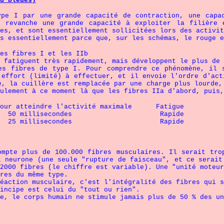
u bleues)
pe I par une grande capacité de contraction, une capa
n revanche une grande capacité à exploiter la filière 
es, et sont essentiellement sollicitées lors des activi
es essentiellement parce que, sur les schémas, le rouge e
 fibres I et les IIb
iguent très rapidement, mais développent le plus de f
es fibres de type I. Pour comprendre ce phénomène, il 
'effort (limité) à effectuer, et il envoie l'ordre d'act
e, la cuillère est remplacée par une charge plus lourde,
ulement à ce moment là que les fibres IIa d'abord, puis,
indre l'activité maximale Fatigue
50 millisecondes Rapide
e 25 millisecondes Rapide
ompte plus de 100.000 fibres musculaires. Il serait tro
l neurone (une seule "rupture de faisceau", et ce serait
2000 fibres (le chiffre est variable). Une "unité moteur
res du même type.
éaction musculaire, c'est l'intégralité des fibres qui s
incipe est celui du "tout ou rien".
e, le corps humain ne stimule jamais plus de 50 % des un