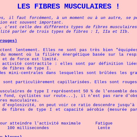
LES FIBRES MUSCULAIRES !
t forcément, à un moment ou à un autre, se penche
ion est souvent important.
, c'est celle des différents types de fibres musculaires
lité parler de trois types de fibres : I, IIa et IIb.
rouges)
actent lentement. Elles ne sont pas très bien "équipée
 du moment où la filière énergétique basée sur la resp
 et de force est limité.
 activité contractile : elles sont par définition lié
 de fibres de type I.
des mini-centrales dans lesquelles sont brûlées les g
 sont particulièrement capillarisées. Elles sont rouge
usculaires de type I représentent 50 % de l'ensemble des
e fond, cyclistes sur route...), il n'est pas rare d'ob
res musculaires.
 d'explosivité, on peut voir ce ratio descendre jusqu'à 
 de fibres de type I et capacité aérobie (mesurée pa
indre l'activité maximale Fatigue
0 millisecondes Lente