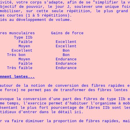
ivité, votre corps s'adapte, afin de se "simplifier la v
objectif de pouvoir, le jour J, soulever une unique foi
mobiliser, sur cette seule répétition, le plus grand
es courtes (1 à 5 répétitions).
iés au développement de volume.
bres musculaires Gains de force
ype IIb
aible Excellent
Moyen Excellent
Excellent Bon
Très bon Bon
oyen Endurance
ible Endurance
 faible Endurance
nnent lentes...
autour de la notion de conversion des fibres rapides 
e force) ne permet pas de transformer des fibres lentes 
ovoque la conversion d'une part des fibres de type IIb e
me temps, l'exercice permet d'habituer l'organisme à mob
ésentant le plus fort pourcentage de fibres IIb sont le
tidieux d'entrer dans le détail ici.
r va faire diminuer la proportion de fibres rapides, mai