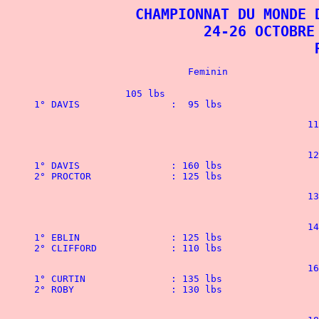
CHAMPIONNAT DU MONDE 
 24-26 OCTOBRE
 
		105 lbs

1° DAVIS		:  95 
						114 lbs

						123 lbs

1° DAVIS		: 160 lbs				

2° PROCTOR		: 125
						132 lbs

						148 lbs

1° EBLIN		: 125 lbs				1° VENTURELLA		: 345 lbs				

						165 lbs

1° CURTIN		: 135 lbs				1° CALIGURI 		: 320 lbs				

2° ROBY			: 130 lbs				2° ARTURDA ROSA		: 320 lbs				
