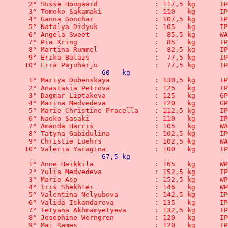
 2° Susse Hougaard	 	: 1
 3° Tomoko Sakamaki	 	: 
 4° Ganna Gonchar	 	: 1
 5° Natalya Didyuk	 	: 1
 6° Angela Swe
 7° Pia Kring		 	:  8
 8° Martina Rummel	 	:  
 9° Erika Balazs	 	:  
10° Eira Pajuharju	 	:  
		-  60   kg
 1° Mariya Dubenskaya		: 
 2° Anastasia Petrova		: 
 3° Dagmar Liptakova	  	:
 4° Marina Medvedeva	 	: 
 5° Marie-Christine Pracella 
 6° Naoko Sasaki	 	: 1
 7° Amanda Har
 8° Tatyna Gabidulina		: 
 9° Christie Lu
10° Valeria Yaragina		: 
		-  67,5 kg
 1° Anne Heikkila	 	: 1
 2° Yulia Medvedeva	 	: 
 3° Marie Asp		  	: 1
 4° Iris Shekhter 		: 
 5° Valentina Nelyubova	 	:
 6° Valida Iskandarova		:
 7° Tetyana Akhmamyetyeva 	:
 8° Josephine Werngren	 	:
 9° Maj Rames		 	: 12