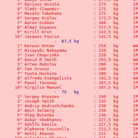
 3° Dariusz Wszola	 	: 1
 4° Sledz Slawomir	 	: 1
 5° Masato Takehana	   	:
 6° Sergey Krylov	 	: 1
 7° Aaron Gideon	 	: 1
 8° Almaz Ospanov		: 1
 9° Kirill Krut		   	: 
10° Jacques Fourie		: 1
		-  67,5 kg
 1° Kerwin Unt
 2° Hisayuki Nakayama	  	:
 3° Ivan Chuprinko	 	: 2
 4° David R Smi
 5° Artem Rubstov	  	: 
 6° Yan Urusov			: 20
 7° Yuuta Hoshino		: 2
 8° Alfredo Evang
 9° Pavel Yasonau		: 1
10° Virgilio Manuel	  	:
		-  75   kg
 1° Sergey Knyazev	 	: 2
 2° Joseph Smith	   	: 
 3° Andriy Andrushchenko 	
 4° Amit Selberg		: 23
 5° Oleg Butenko	 	: 2
 6° Askar Shokhanov	  	: 
 7° Adolfo Davi
 8° Alphonse Cucuzella		: 
 9° Antti Ahonen	 	: 2