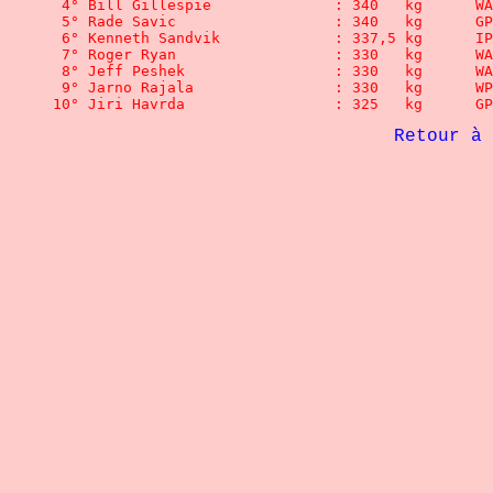
 4° Bill Gilles
 5° Rade Savic  		: 34
 6° Kenneth Sandvik		: 3
 7° Roger Ryan
 8° Jeff Peshe
 9° Jarno Rajala	  	: 3
10° Jiri Havrda		  	: 3
             Retour à 