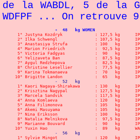
de la WABDL, 5 de la 
WDFPF ... On retrouve 9
		-  48   kg WOMEN
 1° Justyna Kozdryk	  	:
 2° Ilka Schwengl 		: 
 3° Anastasiya Strufa 		:
 4° Marion Friedrich	  	:
 5° Victoria Fadgyas	 	:
 6° Yelizaveta Ban	 	:  
 7° Aygul Redzhepova	   	:
 8° Christine Lesellier	 	:
 9° Karina Tokmanaeva	 	: 
10° Brigitte Landon	 	: 
		-  52   kg
 1° Kaori Nagaya-Shirakawa	:
 2° Krisztina Nagypal		: 
 3° Marcela Sandvik 		: 
 4° Anna Komlaeva 		: 
 5° Anna Filimonova	  	:
 6° Akemi Masuyama	 	: 1
 7° Nina Eriksson 		: 
 8° Natalia Melnikova	 	: 
 9° Marianne Bouvard	  	:
10° Yuxin Hao
		-  56   kg
 1° Sylvie Mingot	 	: 1