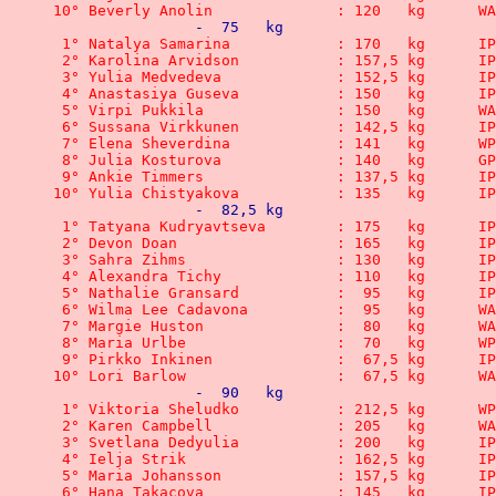
10° Beverly An
		-  75   kg
 1° Natalya Samarina	 	: 
2° Karolina Arvidson	 	: 
 3° Yulia Medvedeva		: 1
 4° Anastasiya Guseva		: 
 5° Virpi Pukk
 6° Sussana Virkkunen		: 
 7° Elena Shever
 8° Julia Kosturova		: 1
 9° Ankie Timmers	 	: 1
10° Yulia Chistyakova	 	: 
		-  82,5 kg
1° Tatyana Kudryavtseva	: 
 2° Devon Doan			: 16
 3° Sahra Zihms			: 13
 4° Alexandra Tichy		: 1
 5° Nathalie Gransard		: 
 6° Wilma Lee Ca
 7° Margie Hus
 8° Maria Urlbe			:  7
 9° Pirkko Inkinen		:  
10° Lori Barlo
 		-  90   kg
 1° Viktoria Sheludko		: 
 2° Karen Campb
 3° Svetlana Dedyulia		: 
 4° Ielja Strik		   	: 1
 5° Maria Johansson	 	: 
 6° Hana Takacova	  	: 1