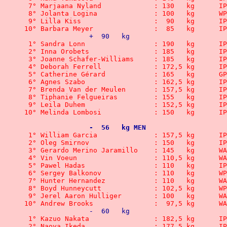
 7° Marjaana Nyland		: 1
 8° Jolanta Log
 9° Lilla Kiss		 	:  9
10° Barbara Meyer	  	: 
		+  90   kg
 1° Sandra Lonn		 	: 1
 2° Inna Orobets		: 1
 3° Joanne Schafer-Williams	
 4° Deborah Ferrell	 	: 
 5° Catherine Gérard	  	:
 6° Agnes Szabo		 	: 1
 7° Brenda Van der Meulen  	
 8° Tiphanie Felgueiras 	:
 9° Leila Duhem		 	: 1
10° Melinda Lombosi		: 1
		-  56   kg MEN
 1° William Garcia	 	: 1
 2° Oleg Smirnov	 	: 1
 3° Gerardo Merino
 4° Vin Voeun
 5° Pawel Hadas		 	: 1
 6° Sergey Balkonov		: 1
 7° Hunter Hern
 8° Boyd Hunneycutt		: 1
 9° Jerel Aaron 
10° Andrew Bro
		-  60   kg
 1° Kazuo Nakata		: 18
 2° Naoya Ikeda	 	 	: 1