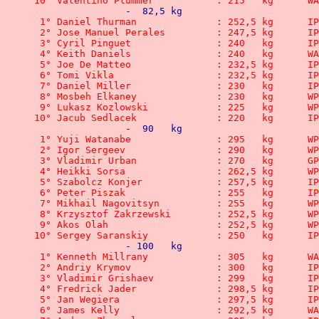
10° Valentino Pl
		-  82,5 kg
 1° Daniel Thurman 	 	: 
 2° Jose Manuel Perales  	:
 3° Cyril Pinguet		: 2
 4° Keith Dani
 5° Joe De Matteo 	 	: 2
 6° Tomi Vikla		    	: 
 7° Daniel Miller	 	: 2
 8° Mosbeh Elkaney	 	: 2
 9° Lukasz Kozlowski	  	: 
10° Jacub Sedlacek	   	:
		-  90   kg
 1° Yuji Watanabe	 	: 2
 2° Igor Sergeev 	 	: 2
 3° Vladimir Urban 	 	: 
 4° Heikki Sorsa 	 	: 2
 5° Szabolcz Konjer	  	: 
 6° Peter Piszak	 	: 2
 7° Mikhail Nagovitsyn		: 
 8° Krzysztof Zakrzewski 	:
 9° Akos Olah		 	: 25
10° Sergey Saranskiy	 	: 
		- 100   kg
 1° Kenneth Mill
 2° Andriy Krymov 		: 
 3° Vladimir Grishaev	  	:
 4° Fredrick Jader	 	: 2
 5° Jan Wegiera		 	: 2
 6° James Kell