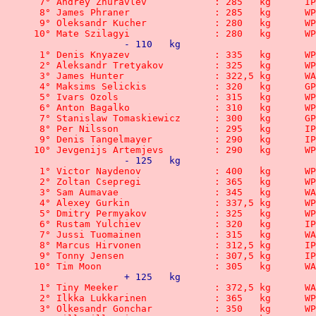
 7° Andrey Zhuravlev 	 	: 
 8° James Phraner 	 	: 2
 9° Oleksandr Kucher 		:
10° Mate Szilagyi	  	: 2
		- 110   kg
 1° Denis Knyazev	 	: 3
 2° Aleksandr Tretyakov 	:
 3° James Hunt
 4° Maksims Selickis	 	: 
 5° Ivars Ozols		 	: 3
 6° Anton Bagalko	 	: 3
 7° Stanislaw Tomaskiewicz 	
 8° Per Nilsson		 	: 2
 9° Denis Tangelmayer 	 	:
10° Jevgenijs Artemjevs  	:
		- 125   kg
 1° Victor Naydenov	  	: 
 2° Zoltan Csepregi	  	: 
 3° Sam Aumava
 4° Alexey Gurkin	 	: 3
 5° Dmitry Permyakov	 	: 
 6° Rustam Yulchiev		: 3
 7° Jussi Tuoma
 8° Marcus Hirvonen	  	: 
 9° Tonny Jensen	 	: 3
10° Tim Moon	
		+ 125   kg
 1° Tiny Meeke
 2° Ilkka Lukkarinen		: 
 3° Olkesandr Gonchar	  	: