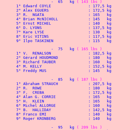
  		-  65   kg 
( 143 lbs )
 1° Edward COYLE		: 177,5 kg
 2° Alex EGUERS			: 172,5 kg
 3° R.	NGATA			: 165   kg
 4° Brian McNICHOLL		: 145   kg
 5° Ernst MICHEL		: 140   kg
 6° D. LYONS			: 137,5 kg
 7° Kare LYSE			: 130   kg
 8° Eric VITINS			: 117,5 kg
 9° Ilpo TASKINEN		: 115   kg
		-  75   kg 
( 165 lbs )
 1° V.	RENALSON		: 182,5 kg
 2° Gérard HOUDMOND		: 180   kg
 3° Richard TAUBER		: 160   kg
 4° M. KELLY			: 152,5 kg
 5° Freddy MUS			: 145   kg
		-  85   kg 
( 187 lbs )
 1° Abraham STRAUCH		: 207,5 kg
 2° R.	ROWE			: 180   kg
 3° F.	CREBA			: 172,5 kg
 4° Alan G. CORRIE		: 165   kg
 5° H.	KLEIN			: 165   kg
 6° Michel ALLORGE		: 160   kg
 7° B.	HALLIDAY		: 142,5 kg
 8° Franco EMI			: 140   kg
 9° Roger KRONBERG		: 140   kg
		-  95   kg 
( 209 lbs )