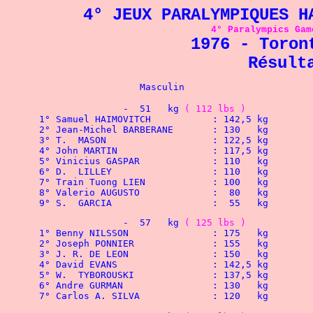
4° JEUX PARALYMPIQUES H
4° Paralympics Gam
1976 - Toron
Résult
			Masculin
		-  51   kg 
( 112 lbs )
 1° Samuel HAIMOVITCH		: 142,5 kg
 2° Jean-Michel BARBERANE	: 130   kg
 3° T.	MASON			: 122,5 kg
 4° John MARTIN			: 117,5 kg
 5° Vinicius GASPAR		: 110   kg
 6° D.	LILLEY			: 110   kg
 7° Train Tuong LIEN		: 100   kg
 8° Valerio AUGUSTO		:  80   kg
 9° S. 	GARCIA			:  55   kg
		-  57   kg 
( 125 lbs )
 1° Benny NILSSON		: 175   kg
 2° Joseph PONNIER		: 155   kg
 3° J. R. DE LEON		: 150   kg
 4° David EVANS			: 142,5 kg
 5° W.	TYBOROUSKI		: 137,5 kg
 6° Andre GURMAN		: 130   kg
 7° Carlos A. SILVA		: 120   kg