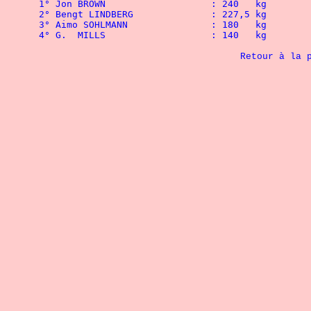
 1° Jon BROWN			: 240   kg
 2° Bengt LINDBERG		: 227,5 kg
 3° Aimo SOHLMANN		: 180   kg
 4° G.	MILLS			: 140   kg 
Retour à la 