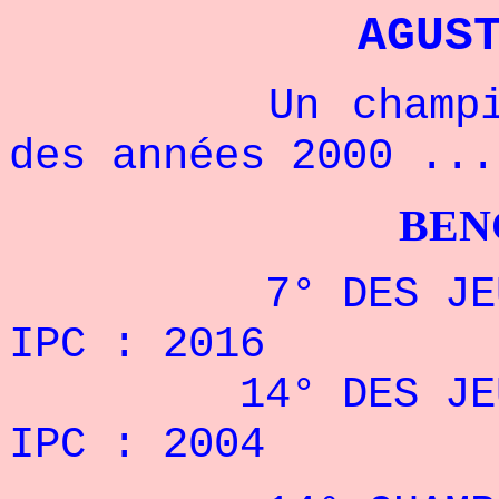
AGUS
Un champion ph
des années 2000 ...
BENCHPRES
7° DES JEUX OL
IPC : 2016
14° DES JEUX O
IPC : 2004