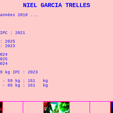
NIEL GARCIA TRELLES
nées 2010 ...
PC : 2021
: 2025
: 2023
024
025
024
g IPC : 2023
 -
5
9 kg : 151 kg
 -
65
kg : 161 kg