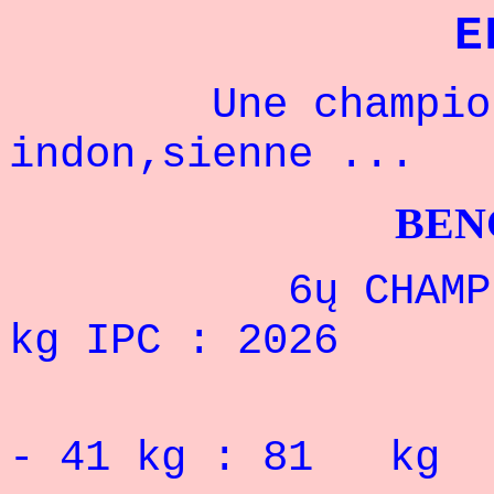
E
Une championne
indon‚sienne ...
BENCHPRES
6ų CHAMPIONNA
kg IPC : 2026
RECORD 
- 41
kg : 81 k