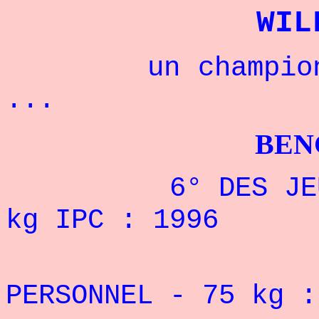
WIL
un champion aus
...
BENCHPRES
6° DES JEUX PA
kg IPC : 1996
REC
PERSONNEL - 75
kg :