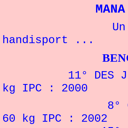
MANA
Un champio
handisport ...
BENCHPRES
11° DES JEUX P
kg IPC : 2000
8° CHAMPION
60 kg IPC : 2002