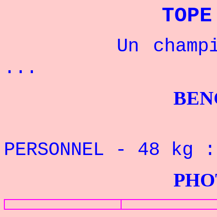
TOPE
Un champion ni
...
BENCHPRES
PERSONNEL
- 48
kg 
PHOTOS G