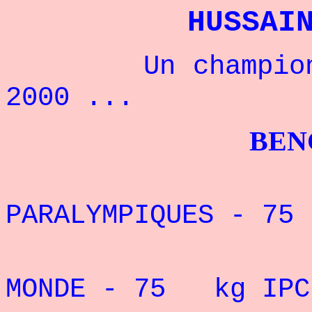
HUSSAI
Un champion han
2000 ...
BENCHPRES
7° DES
PARALYMPIQUES - 75
VICE-CHA
MONDE - 75 kg
IP