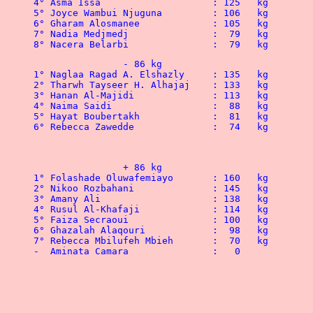
8° Nacera B
-  Aminata Camara		:   0