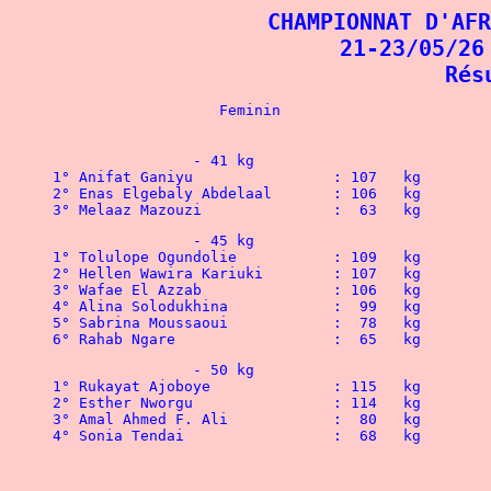
CHAMPIONNAT D'AFR
21-23/05/26
Rés
		- 41 kg
1° Anifat Ganiyu		: 107   kg    
2° Enas Elgebaly Abdelaal	: 106   kg   
3° Melaaz Mazouzi		:  63   kg
		- 45 kg
1° Tolulope Ogundolie		: 109   kg  
2° Hellen Wawira Kariuki	: 107   kg
3° Wafae El Azzab		: 106   kg
4° Alina Solodukhina		:  99   kg
5° Sabrina Moussaoui		:  78   kg
6° Rahab Ngare			:  65   kg