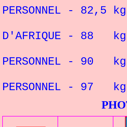
PERSONNEL - 82,5 
REC
D'AFRIQUE - 88 k
REC
PERSONNEL - 90 k
REC
PERSONNEL - 97 k
PHOTOS G