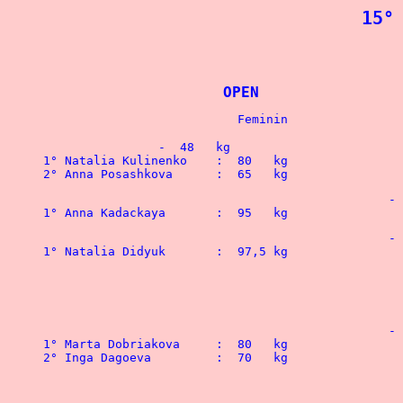
15°
			OPEN	
		-  48   kg
1° Natalia Kulinenko	:  80   kg		 
2° Anna Posashkova	:  6
			
1° Anna Kadackaya	:  9
			
			