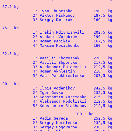
			-  67,5 kg
1° Svetlana Poplavska	: 110   kg				1° Ivan Chuprinko	: 190   kg
2° Yulia Derevianko	: 100   kg	  			2° Viktor Piskunov 	: 187,5 kg
 								3° Sergey Dmitruk 	: 160   kg
			-  75   kg
1° Maria Ermolenko	:  87,5 kg				1° Irakin Mdivnishvili	: 202,5 kg
 								2° Aleksei Vorobiev	: 190   kg
 								3° Roman Panikiv	: 167,5 kg
								4° Maksim Kosichenko	: 160   kg
			-  82,5 kg
1° Daria Kodb		:  80   kg				1° Vasilii Khoroshak	: 220   kg
 								2° Vasilii Shportko	: 217,5 kg
 								3° Aleksandr Bulaevskii : 212,5 kg
								4° Roman Akhlestin	: 210   kg
								5° Vas. Perekhrestenko  : 207,5 kg
			-  90   kg
1° Galina Lisenko	: 115   kg				1° Ilbia Vodenikov	: 242,5 kg
 								2° Igor Gevko	 	: 232,5 kg
								3° Konstantin Yaremenko	: 215   kg
								4° Aleksandr Podoliskii	: 212,5 kg
								5° Konstantin Stakhanov : 212,5 kg
		+  90   kg							- 100	kg
1° Yanina Ovrakh	:  65   kg	 			1° Vadim Sereda		: 252,5 kg
								2° Sergey Korolenko	: 232,5 kg
								3° Sergey Bogovarov  	: 230   kg