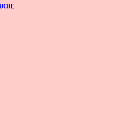
UCHE
toliy Gurnakov	: 147,5 kg			