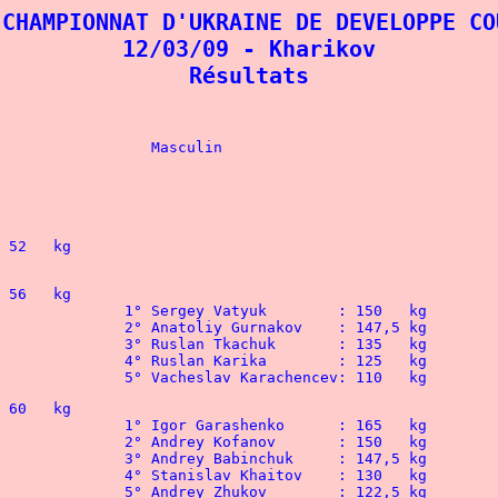
 CHAMPIONNAT D'UKRAINE DE DEVELOPPE CO
12/03/09 - Kharikov
Résultats
				Feminin					Masculin
5   kg			
			-  52   kg
5   kg 			
			-  56   kg
1° Natalia Didyuk 	:  97,5 kg				1° Sergey Vatyuk	: 150   kg	
 								2° Ana
 								3° Ruslan Tkachuk	: 135   kg
 								4° Ruslan Karika	: 125   kg
								5° Vacheslav Karachencev: 110   kg
			-  60   kg
1° Marta Dobriakova	:  80   kg				1° Igor Garashenko	: 165   kg
2° Inga Dagoeva		:  70   kg				2° Andrey Kofanov  	: 150   kg
 								3° Andrey Babinchuk 	: 147,5 kg
 								4° Stanislav Khaitov	: 130   kg
								5° Andrey Zhukov 	: 122,5 kg