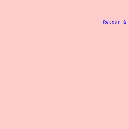
             Retour à 