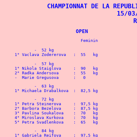
CHAMPIONNAT DE LA REPUBL
15/03
R
			OPEN	
	-  52 kg
1° Vaclava Zodererova	:  55   kg
2° Radka Andersova	:  55   kg
-  Marie Gregusova	:   0
5° Petra Svadlenkova	:  65   kg