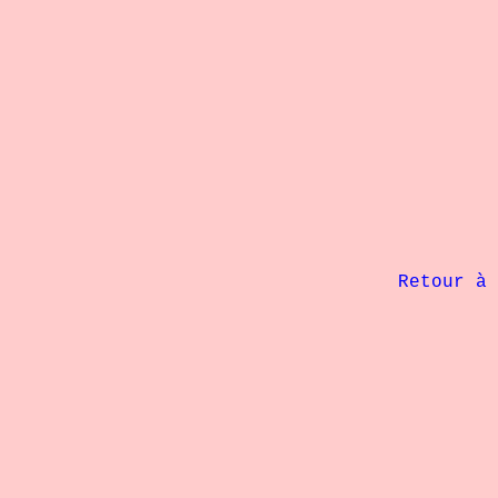
             Retour à 