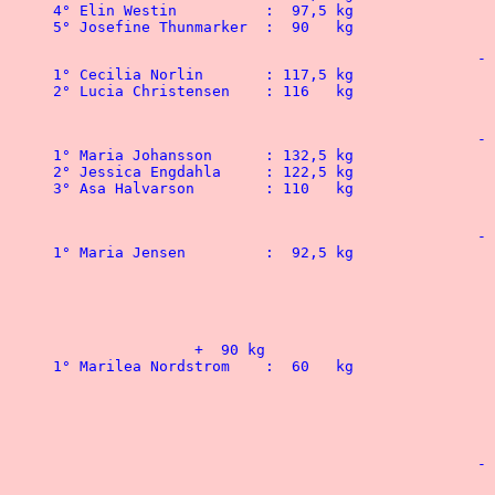
4° Elin Westin	 	:  97,5 kg	  	 		4° Tommy Larsson	: 137,5 kg

5° Josefine Thunmarker 	:  90   kg	  
						-  75   kg

1° Cecilia Norlin	: 117,5 kg	 			1° Amit Selberg		: 205   kg

2° Lucia Christensen	: 116   kg	 			2° Christian Hedman	: 205   kg

						-  82,5 kg

1° Maria Johansson	: 132,5 kg				1° Fredrik Backstrom	: 207,5 kg

2° Jessica Engdahla	: 122,5 kg	 			2° Roger Fors		: 190   kg

3° Asa Halvarson	: 110   kg	 			3° Tomas Ring		: 182,5 kg

						-  90   kg

1° Maria Jensen		:  92,5 kg	 			1° Fredrik Jader 	: 270   kg

 								2° Sammy Gutestrand 	: 220   kg

 								3° Senan Gabrail	: 207,5 kg

 								4° Leo Mellgren		: 205   kg

		+  90 kg							- 100	kg

1° Marilea Nordstrom	:  60   kg				1° Mikael Lundin 	: 266   kg

 								2° Stefan Jamroz 	: 250   kg

								3° Anders Henriksson 	: 
								4° Per Nilsson		: 2
						- 110   kg

								1° Mikael Jaldefors	: 