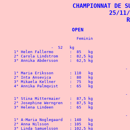
CHAMPIONNAT DE S
25/11/
R
			OPEN	
		-  52   kg

1° Helen Fallermo	:  85   kg	 

2° Carola Lindstrom 	:  82,5 kg 		

3° Annika Abdersson 	:  62,5 kg 		
						-  56   kg

1° Maria Eriksson	: 110   kg				1° Anton Kraft		: 202,5 kg

2° Inta Ansevica 	:  80   kg 		

3° Mikaela Kellner 	:  75   kg 		

4° Annika Palmqvist 	:  65   kg 		 
						-  60   kg

1° Stina Mittermaier 	:  87,5 kg			 	1° Niklas Jonsson	: 150   kg

2° Josephine Werngren 	:  87,5 kg				2° Lars-Gunnar Hedlund	: 135   kg

						-  67,5 kg

1° A-Maria Noglegaard	: 140   kg				1° Nisse Frosman	: 175   kg

2° Anna Nilsson		: 105   kg	  	 		2° Christoffer Alman	: 160   kg

3° Linda Samuelsson 	: 102,5 kg	  	 		3° Per Paananen		: 152,5 kg
