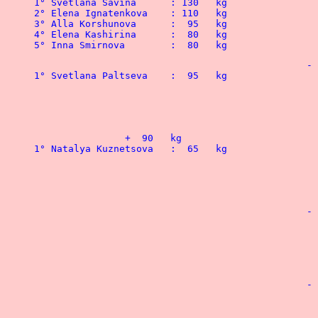
			
			
			