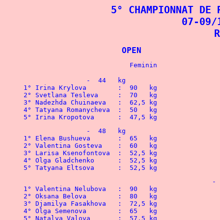
5° CHAMPIONNAT DE 
07-09/
R
			OPEN	
		-  44   kg
1° Irina Krylova	:  90
2° Svetlana Tesleva	:  70   kg
3° Nadezhda Chuinaeva	:  62,5 kg
4° Tatyana Romanycheva	:  50   kg
5° Irina Kropotova	:  47,5 kg 
		-  48   kg
1° Elena Bushueva	:  6
2° Valentina Gosteva	:  
3° Larisa Ksenofontova	:  
4° Olga Gladchenko	:  52,5 kg	
5° Tatyana Eltsova	:  52,5 kg		
			