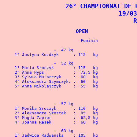
26° CHAMPIONNAT DE 
19/03
R
			OPEN	
		-  47 kg
1° Justyna Kozdryk	: 115   kg
		-  52 kg
1° Marta Sroczyk	: 11
2° Anna Hyps		:  72,5 kg
3° Sylwia Mularczyk	:  60   kg
4° Aleksandra Szymczyk.	:  60   kg
2° Aleksandra Szost
3° Magda Zapior	