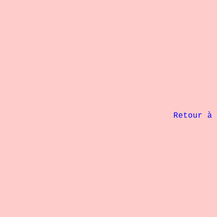
             Retour à 