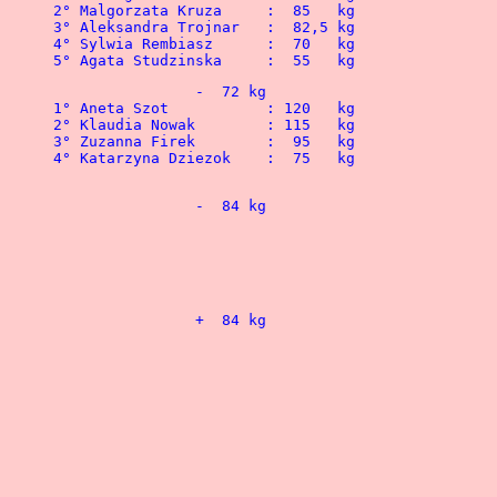
5° Agata Studzinska	:  55   kg