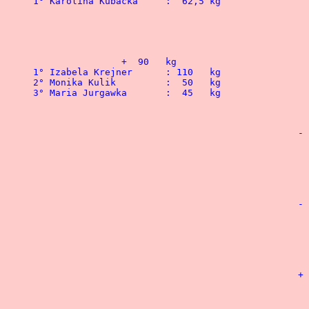
1° Karolina Kubacka	:  62,5 kg				1° Wieslaw Grabski	: 240   kg

 								2° Marek Markwat	: 227,5 kg

 								3° Mieczy. Pawlukiewicz	: 220   kg

 								4° Pawel Gilka		: 202,5 kg

		+  90   kg							- 100	kg

1° Izabela Krejner	: 110   kg				1° Tomasz Kuc 		: 245   kg

2° Monika Kulik		:  50   kg	 			2° Tomasz Lenarciak	: 242,5 kg

3° Maria Jurgawka	:  45   kg				3° Stanislaw Gasienica 	: 237,5 kg

								4° Krzysztof Bozyczko	: 
						- 110   kg

								1° Slawomir Marecki	: 
								2° Miroslaw Zakrzewski	:
								3° Robert Mazur		: 2
								4° Oliwier Bryniarski	: 
						- 125   kg

								1° Wieslaw Lawski	: 
								2° Leslaw Stawowy	: 
								3° Marcin Lenarciak 	: 
								4° Marek Szopa		: 2
						+ 125   kg

								1° Henryk Romanek	: 
								2° Piotr Pawlik 	: 2
								3° Rafal Mus	 	: 2