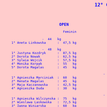
12° 
			OPEN	
		-  44   kg

1° Aneta Linkowska	:  4
		-  48   kg

1° Justyna Kozdryk	:  87,5 kg			

2° Dorota Nowak		:  62,5 kg			

3° Sylwia Wojcik	:  57,5 kg			

4° Monika Korpak	:  55   kg			

5° Dorota Magalas	:  4
						-  52   kg

1° Agnieszka Marciniak	:  60   kg 				1° Andrzej Stanaszek 	: 150   kg

2° Renata Magalas 	:  45   kg				2° Krzysztof Wrona	: 120   kg 

3° Maja Kaczanowska	:  42,5 kg				 

4° Agnieszka Duda
						-  56   kg

1° Agnieszka Wilczynska :  75   kg				1° Dariusz Wszola 	: 140   kg	

2° Wieslawa Laskowska 	:  72,5 kg				2° Michal Kur	 	:  95   kg

3° Iwona Winiarska	:  60   kg				3° Krzysztof Holda	:  85   kg
