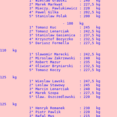
								5° Stanislaw Polak 	: 200   kg
232,5 kg

								5° Dariusz Formella 	: 227,5 kg
242,5 kg

 240   kg

35   kg

232,5 kg

								5° Tomasz Koczy		: 227,5 kg
247,5 kg

245   kg

240   kg

27,5 kg

								5° Slaw. Oszczedlowski	: 220   kg
230   kg

20   kg

15   kg
