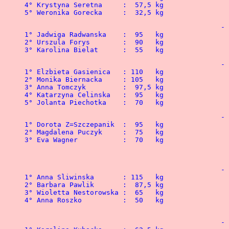
4° Krystyna Seretna 	:  57,5 kg				4° Pawel Maj		:  82,5 kg

5° Weronika Goreck
						-  60   kg

1° Jadwiga Radwanska	:  95   kg				1° Miroslaw Herrmann  	: 165   kg

2° Urszula Forys 	:  90   kg				2° Patryk Buszowski  	: 115   kg

						-  67,5 kg

1° Elzbieta Gasienica 	: 110   kg				1° Pawel Pracownik	: 190   kg

2° Monika Biernacka 	: 105   kg	  			2° Artur Macho	 	: 180   kg

3° Anna Tomczyk 	:  97,5 kg	  			3° Grzegorz Nocek	: 167,5 kg

4° Katarzyna Celinska 	:  95   kg  				4° Tomasz Turek		: 150   kg	

						-  75   kg

1° Dorota Z=Szczepanik	:  95   kg 				1° Lukasz Gasienica	: 205   kg

2° Magdalena Puczyk	:  75   kg				2° Stanislaw Gasienica	: 185   kg

3° Eva Wagner		:  70   kg				3° Pawel Naduk		: 182,5 kg

 				 				4° Jacek Szymichowski	: 170   kg

						-  82,5 kg

1° Anna Sliwinska	: 115   kg				1° Jan Wegiera		: 232,5 kg

2° Barbara Pawlik	:  87,5 kg				2° Roman Radzikowski 	: 210   kg

3° Wioletta Nestorowska	:  65   kg				3° Lukasz Tuczynski 	: 182,5 kg

4° Anna Roszko		:  50   kg				4° Lukasz Dybich	: 180   kg

						-  90   kg
