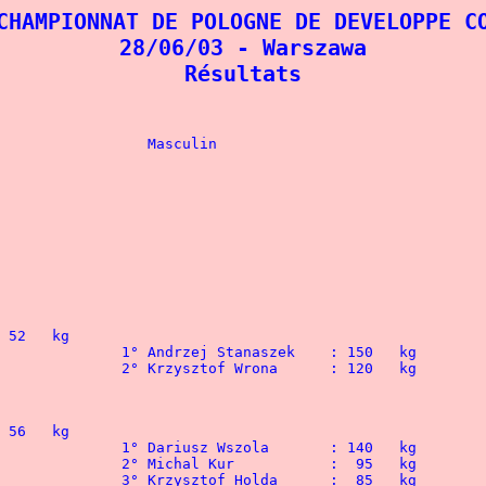
CHAMPIONNAT DE POLOGNE DE DEVELOPPE CO
28/06/03 - Warszawa

Résultats
				Feminin					Masculin
7,5 kg			
5   kg			
	:  30   kg				