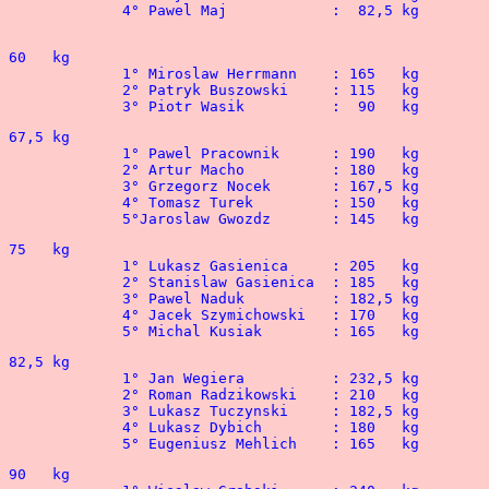
a 	:  32,5 kg				
3° Karolina Bielat	:  55   kg				3° Piotr Wasik		:  90   kg
5° Jolanta Piechotka 	:  70   kg 				5°Jaroslaw Gwozdz	: 145   kg
 								5° Michal Kusiak	: 165   kg	
 								5° Eugeniusz Mehlich	: 165   kg