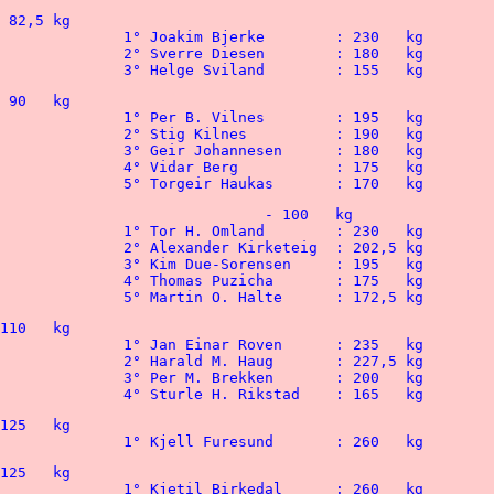
 								3° Helge Sviland	: 155   kg
 								5° Torgeir Haukas	: 170   kg
 								5° Martin O. Halte	: 172,5 kg
235   kg

227,5 kg

200   kg

 								4° Sturle H. Rikstad	: 165   kg
								1° Kjell Furesund 	: 260   kg
260   kg
