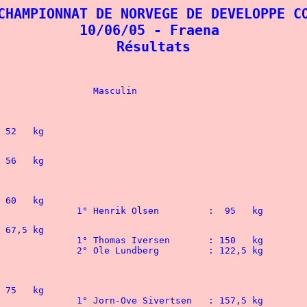
CHAMPIONNAT DE NORVEGE DE DEVELOPPE CO
10/06/05 - Fraena 

Résultats
				Feminin					Masculin
1° Anita K. Joleim	:  52,5 kg				 
1° Linda K. Hoiland 	:  85   kg	 			1° Henrik Olsen		:  95   kg
1° Linda Kristensen  	: 105   kg				1° Jorn-Ove Sivertsen 	: 157,5 kg