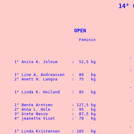
14° 
			OPEN	
						-  52   kg

						-  56   kg

1° Line A. Andreassen 	:  80   kg				

2° Anett H. Langva	:  75   kg	 
						-  60   kg

						-  67,5 kg

1° Bente Arntsen	: 127,5 kg				1° Thomas Iversen	: 150   kg

2° Anna L. Hole		:  95   kg				2° Ole Lundberg 	: 122,5 kg

3° Grete Nesso		:  87,5 kg

4° jeanette Viset	:  70   kg	
						-  75   kg
