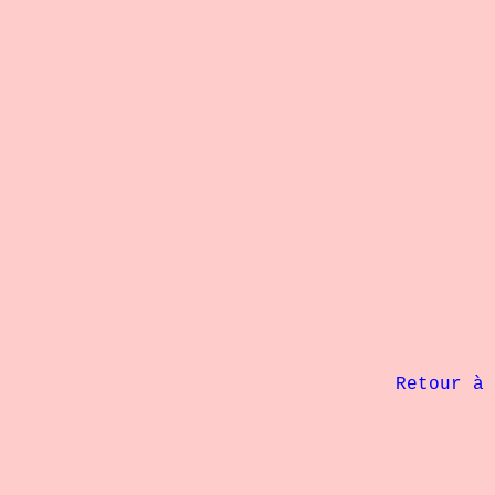
             Retour à 