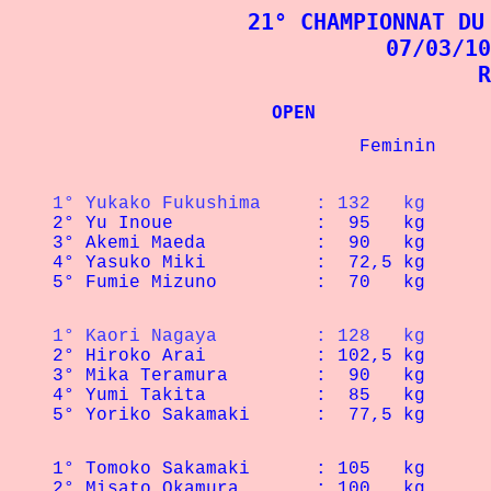
21° CHAMPIONNAT DU
07/03/10
R
			OPEN	
1° Yukako Fukushima 	: 132   kg
3° 
Akemi Maeda
5° Fumie Mizuno		:  70   kg
1° Kaori Nagaya 	: 128   kg
3° 
Mika Teramura
1° 
Tomoko Sakamaki	
2° 
Misato Okamura