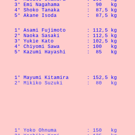
4° Shoko Tanaka	
5°
 Akane Isoda	
1° 
Asami Fujimoto
	: 
2° 
Naoka Sasaki	
3° Yukie Kato
4° 
Chiyomi Sawa
1° Mayu
1° 
Yoko Ohnuma	