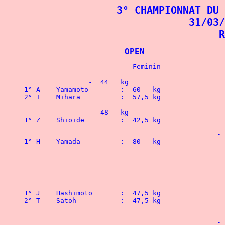
3° CHAMPIONNAT DU 
31/03/
R
			OPEN	
		-  44   kg
1° A	Yamamoto	:  60 
2° T	Mihara		:  57,5 kg
  		-  48   kg
1° Z	Shioide		:  42
			
			
			