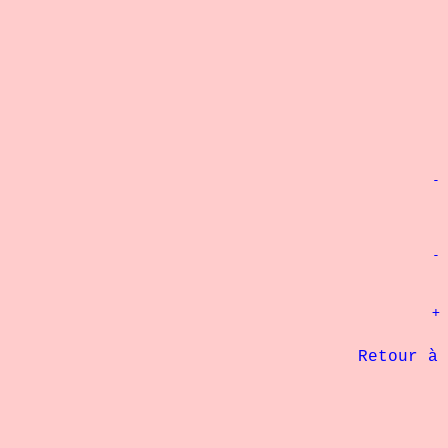
			
  	
			
             Retour à 