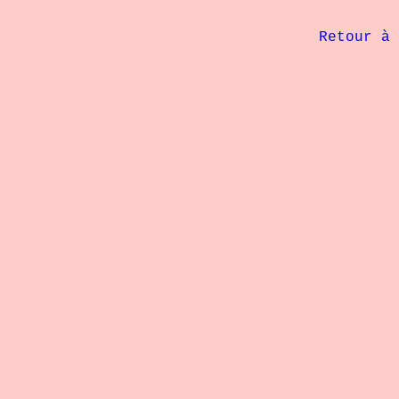
             Retour à 