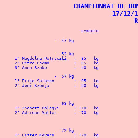
CHAMPIONNAT DE HO
17/12/1
R
		-  47 kg
		-  52 kg
1° Magdolna Petroczki	:  85   kg
2° Petra Csema		:  65   kg
3° Anna Szabo		:  40   kg 