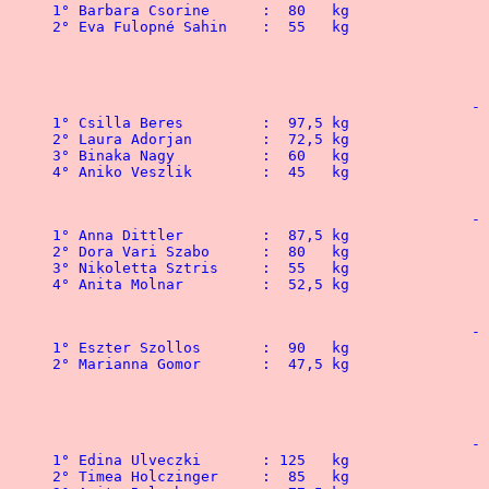
1° Barbara Csorine	:  80   kg				1° Roland Bazso  	: 140   kg

2° Eva Fulopné Sahin 	:  55   kg				2° Zsolt Popovics	: 140   kg

 								3° Daniel Ordogh	:  97,5 kg

 								4° Gabor Vajai		:  97,5 kg

						-  67,5 kg

1° Csilla Beres		:  97,5 kg				1° Janos Auer		: 168   kg

2° Laura Adorjan	:  72,5 kg	  			2° Csaba Dombovari	: 142,5 kg

3° Binaka Nagy	 	:  60   kg	 			3° Attila Dudoma	: 142,5 kg

4° Aniko Veszlik	:  45   kg	  		 	4° Csaba Foldvari	: 140   kg

						-  75   kg

1° Anna Dittler 	:  87,5 kg 				1° Marton Forr		: 157,5 kg

2° Dora Vari Szabo	:  80   kg				2° Janos Barath		: 155   kg

3° Nikoletta Sztris	:  55   kg				3° Tibor Papp	 	: 155   kg

4° Anita Molnar		:  52,5 kg				4° Jozsef Szanyi	: 150   kg

						-  82,5 kg

1° Eszter Szollos	:  90   kg				1° Szabilcs Konye	: 210   kg

2° Marianna Gomor   	:  47,5 kg				2° Antal Odor Andras 	: 177,5 kg

 								3° Andras Konrad	: 175   kg

 								4° Jozsef Kiss		: 175   kg

						-  90   kg

1° Edina Ulveczki	: 125   kg				1° Peter Piszak 	: 230   kg

2° Timea Holczinger 	:  85   kg				2° Istvan Tar		: 197,5 kg
