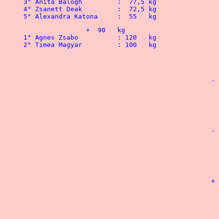
3° Anita Balogh		:  77,5 kg				3° Laszlo Kovacs	: 190   kg

4° Zsanett Deak		:  72,5 kg	 			4° Janos Kelecsenyi	: 180   kg

		+  90   kg							- 100	kg

1° Agnes Zsabo		: 120   kg				1° Roland Kanya	 	: 225   kg

2° Timea Magyar		: 100   kg				2° Gabor Denes	 	: 215   kg

 								3° Zsolt Sinka  	: 210   kg

 								4° Peter Geresi		: 202,5 kg

						- 110   kg

								1° Kronél Schauer	: 
								2° Lorand Berke		: 2
								3° Peter Kerecsenyi	: 
								4° Jozsef Szekszardi 	: 
						- 125   kg

								1° Gabor Csik		: 2
								2° Ferenc Kovacs	: 2
								3° Zoltan Herczeg 	: 
								4° Otto Horvath		: 1
						+ 125   kg

								1° Kalman Kasa		: 2
								2° Tamas Beleznai	: 
								3° Gabor Pesszer	: 2
								4° Ferenc Aradi		: 1