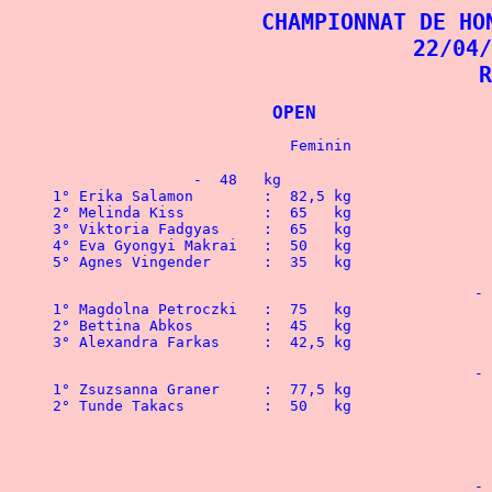
CHAMPIONNAT DE HO
22/04/
R
			OPEN	
		-  48   kg

1° Erika Salamon	:  82,5 kg			

2° Melinda Kiss		:  65   kg				 

3° Viktoria Fadgyas	:  65   kg			

4° Eva Gyongyi Makrai	:  50   kg				 

5° Agnes Vingender	:  35   kg
						-  52   kg

1° Magdolna Petroczki 	:  75   kg 		 

2° Bettina Abkos 	:  45   kg	 	 

3° Alexandra Farkas	:  42,5 kg 		 
						-  56   kg

1° Zsuzsanna Graner	:  77,5 kg				1° Tamas Horvath	: 125   kg

2° Tunde Takacs 	:  50   kg				2° Jozsef Orosi		: 100   kg

 				 				3° Peter Boroczky	:  87,5 kg

 								4° Norbert Soltesz	:  85   kg

						-  60   kg
