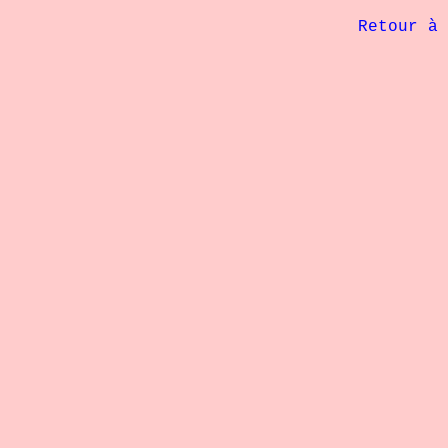
             Retour à 