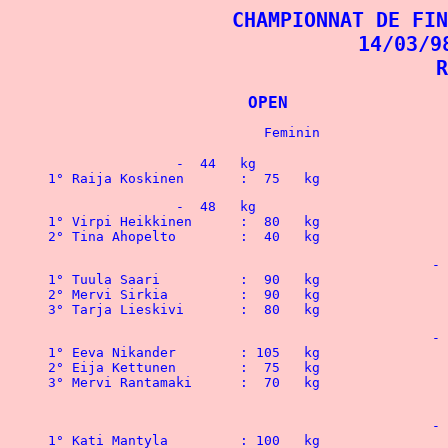
CHAMPIONNAT DE FIN
14/03/9
R
			OPEN	
		-  44   kg

1° Raija Koskinen 	:  75   kg		
		-  48   kg

1° Virpi Heikkinen 	:  80   kg

2° Tina Ahopelto  	:  40   kg		
						-  52   kg

1° Tuula Saari	 	:  90   kg 			 	1° Niko Vatanen		: 112,5 kg

2° Mervi Sirkia 	:  90   kg				2° Jouko Tauriainen 	:  92,5 kg

3° Tarja Lieskivi  	:  80   kg
						-  56   kg

1° Eeva Nikander	: 105   kg				1° Petri Toivomaki	: 127,5 kg

2° Eija Kettunen  	:  75   kg				2° Jari Kiiski		: 120   kg

3° Mervi Rantamaki 	:  70   kg				3° Pentti Rimpi		: 107,5 kg

						-  60   kg

1° Kati Mantyla 	: 100   kg				1° Jari Airio		: 147,5 kg
