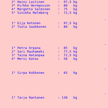
2° Heini Laitinen	:  97,5 kg				2° Mika Pulliainen 	: 122,5 kg

3° Pirkko Hermansson 	:  80   kg				3° Sami Hietanen 	: 115   kg

4° Margetta Salminen 	:  75   kg 				4° Toni Haaparanta	: 110   kg

						-  67,5 kg

1° Eija Ketonen		:  97,5 kg				1° Kari Veid	 	: 162,5 kg

2° Tuula Saukkonen 	:  80   kg	  			2° Ari Oksanen		: 160   kg

 					 			3° Janne Jappila  	: 160   kg

 					  			4° Asko Sirvio		: 155   kg

						-  75   kg

1° Petra Orpana		:  85   kg 				1° Tomi Heinonen	: 200   kg

2° Sari Rauhamaki 	:  77,5 kg				2° Ville-Petteri Erola  : 192,5 kg

3° Taina Hatanpaa 	:  72,5 kg				3° Juha Tuononen 	: 190   kg

4° Mervi Katas	 	:  50   kg				4° Tom Collanus		: 170   kg

						-  82,5 kg

1° Sirpa Kokkonen	:  65   kg				1° Sami Kurki	 	: 200   kg

 								2° Riku Rantalainen 	: 195   kg

 								3° Kari Remes	 	: 182,5 kg

 								4° Petri Leinonen	: 175   kg

						-  90   kg

1° Tarja Rantanen	: 130   kg				1° Jan Linden	 	: 227,5 kg

								2° Juha Ruokonen	: 2
 								3° Petri Tammisto 	: 195   kg
