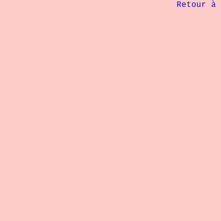
             Retour à 