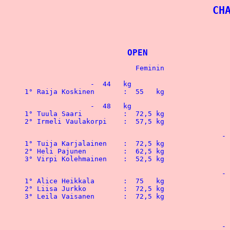
CH
			OPEN	
		-  44   kg

1° Raija Koskinen 	:  55   kg		
		-  48   kg

1° Tuula Saari  	:  72,5 kg

2° Irmeli Vaulakorpi	:  57,5 kg		
						-  52   kg

1° Tuija Karjalainen	:  72,5 kg

2° Heli Pajunen		:  62,5 kg

3° Virpi Kolehmainen	:  52,5 kg
						-  56   kg

1° Alice Heikkala	:  75   kg				1° Kari Ylijoki		: 130   kg

2° Liisa Jurkko   	:  72,5 kg				2° Jorma Vainionpaa	: 112,5 kg			 

3° Leila Vaisanen 	:  72,5 kg				3° Thomas Lennartz  	: 107,5 kg

 								4° Mikko Aaltonen 	: 100   kg

						-  60   kg
