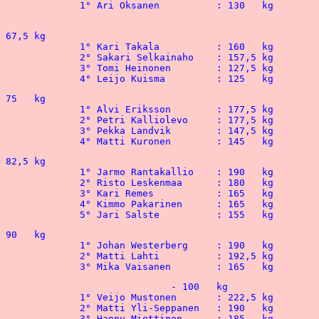
 					  			4° Leijo Kuisma  	: 125   kg
 								4° Matti Kuronen	: 145   kg 
 								5° Jari Salste	 	: 155   kg
92,5 kg

 								3° Mika Vaisanen 	: 165   kg