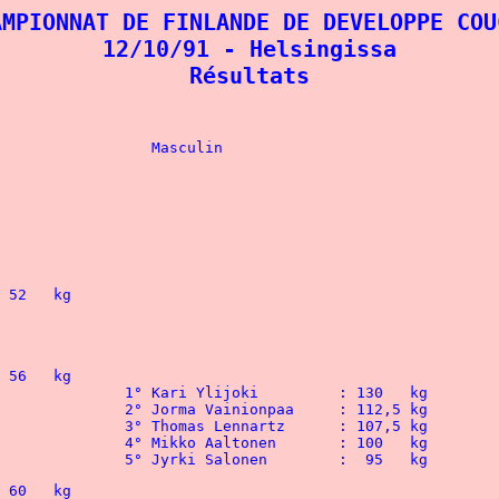
AMPIONNAT DE FINLANDE DE DEVELOPPE COUC
12/10/91 - Helsingissa

Résultats
				Feminin					Masculin
 								5° Jyrki Salonen 	:  95   kg