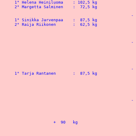
1° Helena Heiniluoma 	: 102,5 kg				1° Ari Oksanen	 	: 130   kg

2° Margetta Salminen	:  72,5 kg		
						-  67,5 kg

1° Sinikka Jarvenpaa	:  87,5 kg				1° Kari Takala  	: 160   kg

2° Raija Riikonen	:  62,5 kg	  			2° Sakari Selkainaho	: 157,5 kg

 					 			3° Tomi Heinonen 	: 127,5 kg

						-  75   kg

 				 				1° Alvi Eriksson	: 177,5 kg

 								2° Petri Kalliolevo  	: 177,5 kg

 								3° Pekka Landvik	: 147,5 kg

						-  82,5 kg

1° Tarja Rantanen	:  87,5 kg				1° Jarmo Rantakallio	: 190   kg

 								2° Risto Leskenmaa 	: 180   kg

 								3° Kari Remes	  	: 165   kg

 								4° Kimmo Pakarinen 	: 165   kg

						-  90   kg

 								1° Johan Westerberg  	: 190   kg

								2° Matti Lahti		: 1
		+  90   kg							- 100	kg

 								1° Veijo Mustonen	: 222,5 kg

 								2° Matti Yli-Seppanen 	: 190   kg

 					 			3° Hannu Miettinen  	: 185   kg
