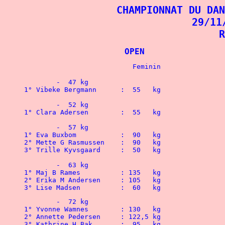
CHAMPIONNAT DU DAN
29/11
R
			OPEN	
1° Vibeke Bergmann	:  55   kg
1° Clara Adersen	:  55   kg
2° Mette G Rasmussen	:  90   kg
3° Trille Kyvsgaard	:  50   kg 
2° Erika M Andersen	: 105   kg
3° Lise Madsen		:  60   kg