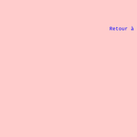
             Retour à 