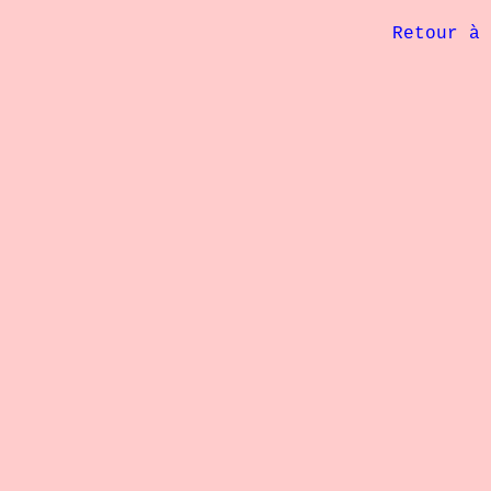
             Retour à 