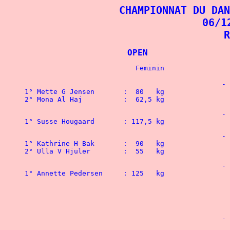
CHAMPIONNAT DU DAN
06/1
R
			OPEN	
						-  56   kg

1° Mette G Jensen	:  80   kg	 

2° Mona Al Haj		:  62,5 kg 
						-  60   kg

1° Susse Hougaard	: 117,5 kg		 
						-  67,5 kg

1° Kathrine H Bak	:  90   kg 				1° Morten Rasmussen 	: 152,5 kg

2° Ulla V Hjuler 	:  55   kg	
						-  75   kg

1° Annette Pedersen	: 125   kg 				1° Rene H Vester  	: 162,5 kg

 								2° Henrik Jorgensen	: 157,5 kg

 								3° Just Kielberg	: 152,5 kg

 								4° Mikkel Jacobsen	: 132,5 kg

						-  82,5 kg

 								1° Kasper Fardan	: 217,5 kg
