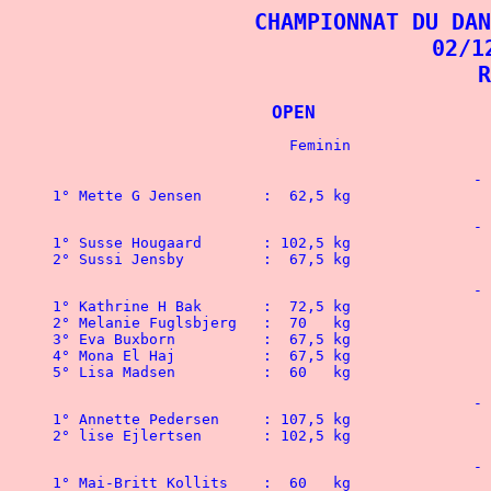
CHAMPIONNAT DU DAN
02/1
R
			OPEN	
						-  52   kg

1° Mette G Jensen	:  62,5 kg 
						-  56   kg

1° Susse Hougaard 	: 102,5 kg	

2° Sussi Jensby		:  67,5 kg
						-  60   kg

1° Kathrine H Bak 	:  72,5 kg				1° Michael Nielsen	: 160   kg

2° Melanie Fuglsbjerg	:  70   kg				1° Benjamin Sommer	:  90   kg

3° Eva Buxborn		:  67,5 kg

4° Mona El Haj		:  67,5 kg

5° Lisa Madsen		:  60   kg
						-  67,5 kg

1° Annette Pedersen	: 107,5 kg 				1° Morten Rasmussen	: 160,5 kg

						-  75   kg

1° Mai-Britt Kollits	:  60   kg 				1° Jens V Larsen	: 158   kg
