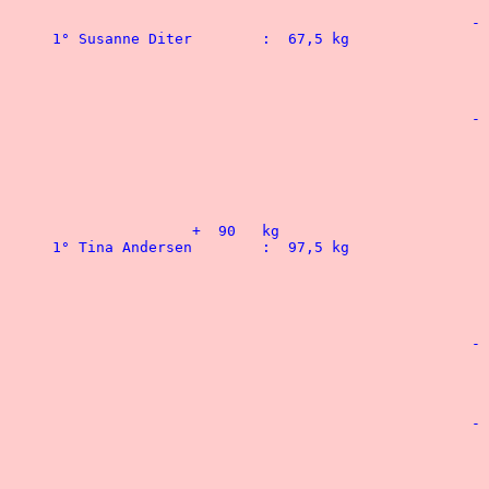
						-  82,5 kg

1° Susanne Diter 	:  67,5 kg				1° Carsten Christensen	: 162,5 kg

 								2° Per Berndorff 	: 157,5 kg

 								3° Allan Hals Jensen	: 147,5 kg

						-  90   kg

 								1° Jan Thogersen	: 170   kg

 								2° Peter Karlskov 	: 157,5 kg

 								3° Christian Hansen	: 155   kg

 								4° Frank Madsen 	: 150   kg

		+  90   kg							- 100	kg

1° Tina Andersen 	:  97,5 kg				1° Kim Salby Madsen 	: 203   kg

 								2° Stephan Vorup	: 180   kg

 								3° Henrik Sorensen 	: 177,5 kg

								4° Peter Eriksen 	: 
						- 110   kg

								1° Soren Eggebrecht  	: 
 								2° Lars Sorige	 	: 192,5 kg

						- 125   kg

								1° Leif Nielsen		: 2
 								2° Morten Sorig		: 212,5 kg
