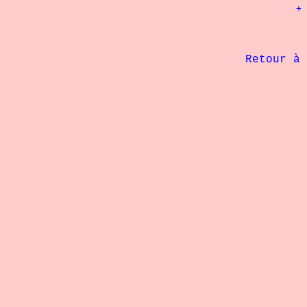
						+ 125   kg

								1° Niels Staerkjaer 	: 
 								2° Thomas Procida 	: 202,5 kg

             Retour à 