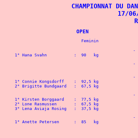
CHAMPIONNAT DU DAN
17/06
R
			OPEN	
						-  52   kg

1° Hana Svahn		:  90   kg 	
						-  56   kg

						-  60   kg

1° Connie Kongsdorff 	:  92,5 kg

2° Brigitte Bundgaard	:  67,5 kg
						-  67,5 kg

1° Kirsten Borggaard 	:  77,5 kg		 		1° Kim Gustausen	: 145   kg

2° Lone Rasmussen	:  67,5 kg				2° Jesper T. Nielsen	: 135   kg

						-  75   kg

1° Anette Petersen 	:  85   kg				1° Allan Riis		: 162,5 kg

 								2° Michael Jacobsen	: 150   kg

 								3° Tommy Jacobsen	: 140   kg
