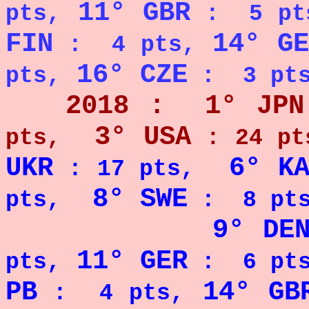
11° GBR
pts,
: 5 pt
FIN
14° GE
: 4 pts,
16° CZE
pts,
: 3 pt
2018 :
1° JPN
3° USA
pts,
: 24 pt
UKR
6° K
: 17 pts,
8° SWE
pts,
: 8 pts
9° DE
11° GER
pts,
: 6 pts
PB
14° GB
: 4 pts,