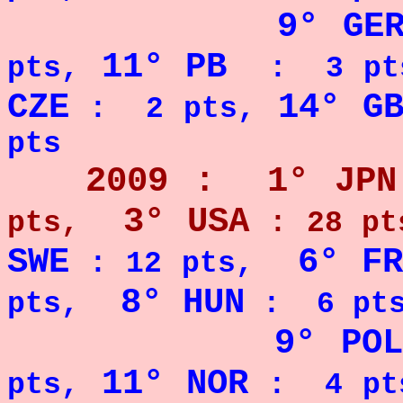
9° GE
11° PB
pts,
: 3 pt
CZE
14° G
: 2 pts,
pts
2009 : 1° JPN
3° USA
pts,
: 28 pt
SWE
6° FR
: 12 pts,
8° HUN
pts,
: 6 pts
9° POL
11° NOR
pts,
: 4 pt