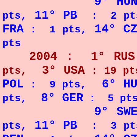
9° HU
11° PB
pts,
: 2 pt
FRA
14° C
: 1 pts,
pts
2004 : 1° RUS
3° USA
pts,
: 19 pt
POL
6° H
: 9 pts,
8° GER
pts,
: 5 pts
9° SW
11° PB
pts,
: 3 pt