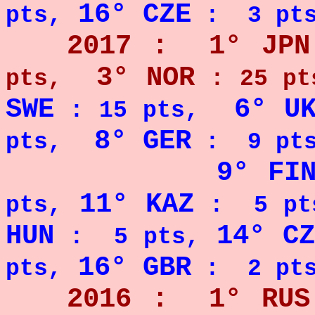
16° CZE
pts,
: 3 pt
2017 :
1° JPN
3° NOR
pts,
: 25 pt
SWE
6° U
: 15 pts,
8° GER
pts,
: 9 pts
9° FI
11° KAZ
pts,
: 5 pt
HUN
14° CZ
: 5 pts,
16° GBR
pts,
: 2 pt
2016 : 1° RUS