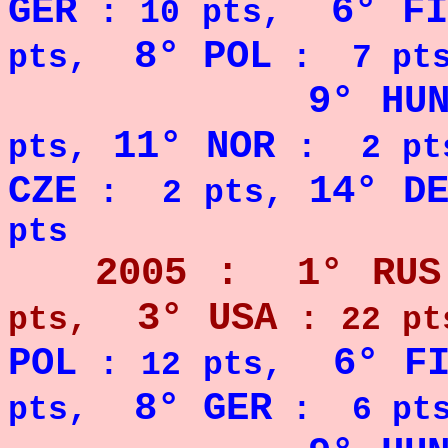
GER
6° FI
: 10 pts,
8° POL
pts,
: 7 pts
9° HU
11° NOR
pts,
: 2 pt
CZE
14° D
: 2 pts,
pts
2005 : 1° RUS
3° USA
pts,
: 22 pt
POL
6° F
: 12 pts,
8° GER
pts,
: 6 pts