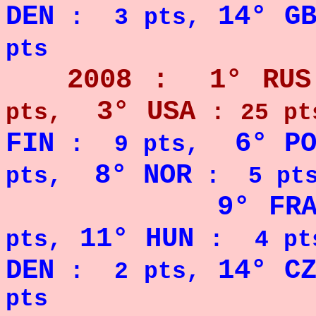
DEN
14° G
: 3 pts,
pts
2008 : 1° RUS
3° USA
pts,
: 25 pt
FIN
6° P
: 9 pts,
8° NOR
pts,
: 5 pts
9° FR
11° HUN
pts,
: 4 pt
DEN
14° C
: 2 pts,
pts