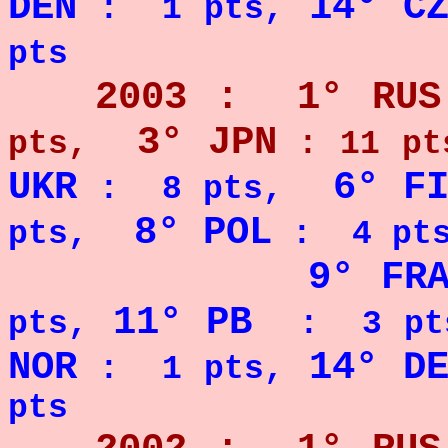
DEN
14° C
: 1 pts,
pts
2003 : 1° RUS
3° JPN
pts,
: 11 pt
UKR
6° F
: 8 pts,
8° POL
pts,
: 4 pts
9° FR
11° PB
pts,
: 3 pt
NOR
14° D
: 1 pts,
pts