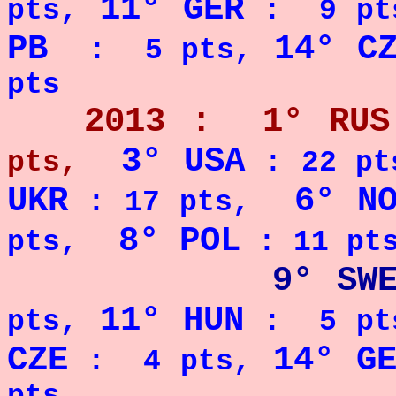
11° GER
pts,
: 9 pt
PB
14° C
: 5 pts,
pts
2013 : 1° RUS
3° USA
pts,
: 22 pt
UKR
6° NO
: 17 pts,
8° POL
pts,
: 11 pt
9° SW
11° HUN
pts,
: 5 pt
CZE
14° G
: 4 pts,