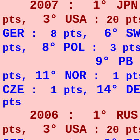
2007 : 1° JPN
3° USA
pts,
: 20 pt
GER
6° S
: 8 pts,
8° POL
pts,
: 3 pts
9° P
11° NOR
pts,
: 1 pt
CZE
14° D
: 1 pts,
pts
2006 : 1° RUS
3° USA
pts,
: 20 pt