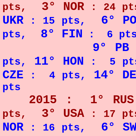
3° NOR
pts,
: 24 pt
UKR
6° P
: 15 pts,
8° FIN
pts,
: 6 pts
9° P
11° HON
pts,
: 5 pt
CZE
14° D
: 4 pts,
pts
2015 : 1° RUS
3° USA
pts,
: 17 pt
NOR
6° S
: 16 pts,