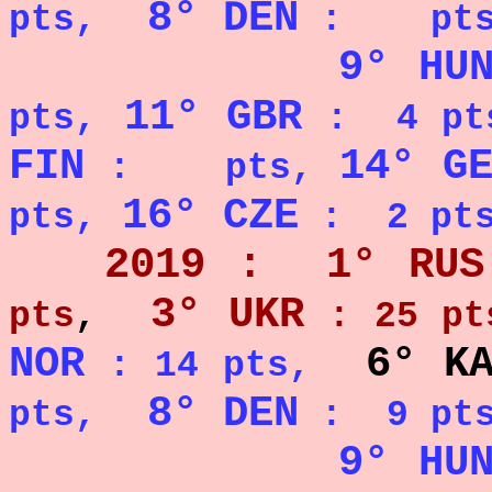
8° DEN
pts
,
: pts
9° HU
11° GBR
pts,
: 4 pt
FIN
14° GE
: pts,
16° CZE
pts,
: 2 pt
2019 :
1° RUS
3° UKR
pts
,
: 25 pt
NOR
6° K
: 14 pts,
8° DEN
pts
,
: 9 pts
9° HU