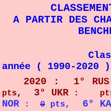
CLASSEMEN
A PARTIR DES CH
BENCH
Classement 
année ( 1990-2020 )
2020 :
1° RUS
3° UKR
pts
,
: pt
NOR
6° K
:
0
pts,