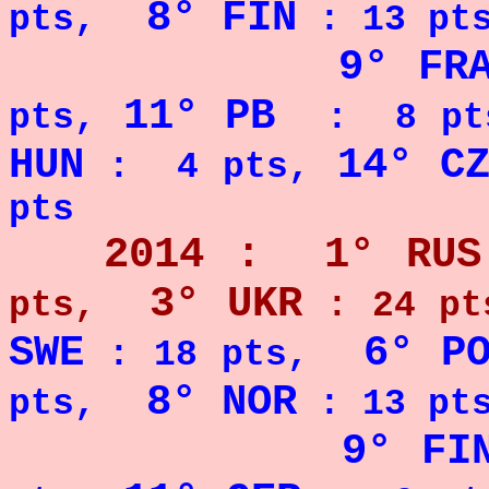
8° FIN
pts,
: 13 pt
9° FR
11° PB
pts,
: 8 pt
HUN
14° C
: 4 pts,
pts
2014 : 1° RUS
3° UKR
pts,
: 24 pt
SWE
6° P
: 18 pts,
8° NOR
pts,
: 13 pt
9° FI