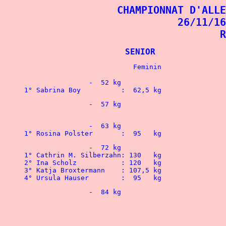
CHAMPIONNAT D'ALLE
26/11/16
R
			SENIOR	
		-  52 kg
1° Sabrina Boy		:  62,5 kg 
2° Ina Scholz	 	
3° Katja Broxtermann	: 107,5 kg
4° Ursula Hauser   	:  95   kg