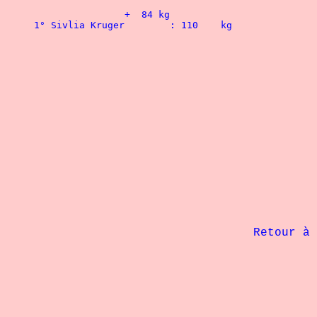
             Retour à 