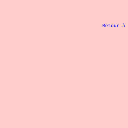
             Retour à 