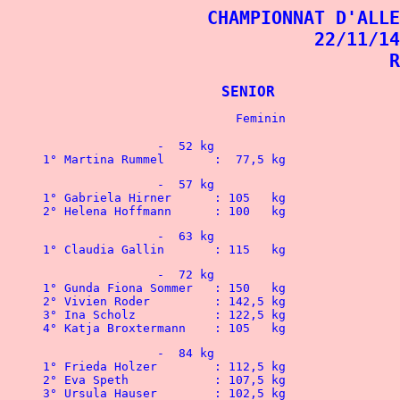
CHAMPIONNAT D'ALLE
22/11/14
R
			SENIOR	
		-  52 kg
1° Martina Rummel	:  77,5 kg	 	
1° Gabriela Hirne
2° Helena Hoffmann	: 100   kg
4° Katja Broxtermann	: 105   kg 