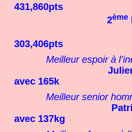
431,860pts
ème
2
303,406pts
Meilleur espoir à l’
Juli
avec 165k
Meilleur senior hom
Pat
avec 137kg