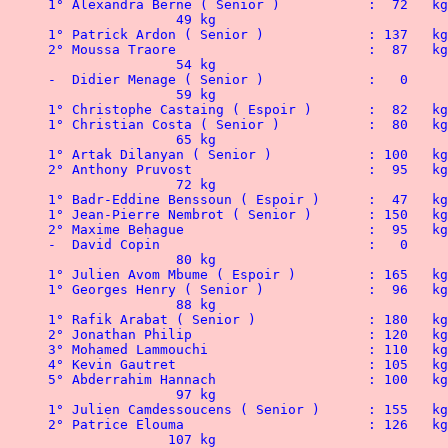
1° Alexandra Berne ( Senior )	
             	49 kg
1° Patrick Ardon ( Senior )	 	: 137   kg
2° Moussa Traore			:  87   kg
             	54 kg
-  Didier Menage ( Senior ) 		:   0
             	59 kg
1° Christophe Castaing ( Espoir ) 	:  82   kg
1° Christian Costa ( Senior ) 		:  80  
             	65 kg
1° Artak Dilanyan ( Senior ) 		: 100   kg
2° Anthony Pruvost			:  95   kg
             	72 kg
1° Badr-Eddine Benssoun ( Espoir )	:  47   kg
1° Jean-Pierre Nembrot ( Senior )	: 15
2° Maxime Behague	 	  	:  95  
-  David Copin			 	:   0
             	80 kg
1° Julien Avom Mbume ( Espoir )		: 16
1° Georges Henry ( Senior )		:  
             	88 kg
1° Rafik Arabat ( Senior ) 		: 1
2° Jonathan Philip			: 120   kg
3° Mohamed Lammouchi			: 110   kg
4° Kevin Gautret			: 105   kg
5° Abderrahim Hannach			: 100   kg
		97 kg
1° Julien Camdessoucens	( Senior )	: 155 
2° Patrice Elouma			: 126   kg
	       107 kg