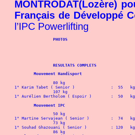
MONTRODAT(Lozère) pour
Français de Développé 
l’IPC Powerlifting
PHOTOS
RESULTATS COMPLETS
	Mouvement Handisport
		80 kg
1° Karim Tabet ( Senior )		:  55   kg
		107 kg
1° Aurélien Bertholom ( Espoir )	:  50   kg
	Mouvement IPC
             	50 kg
1° Martine Servajean ( Senior )		:  74   kg
             	73 kg
1° Souhad Ghazouani ( Senior )		: 120   kg
             	86 kg