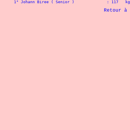
1° Johann Biree ( Senior )		: 117   kg
             Retour à 