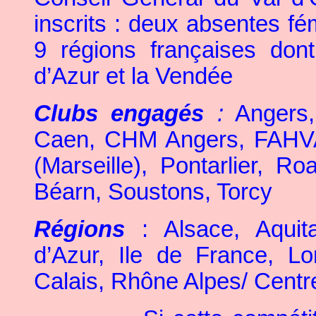
inscrits : deux absentes fé
9 régions françaises don
d’Azur et la Vendée
Clubs engagés
:
Angers
Caen
, CHM Angers
, FAHV
(Marseille)
, Pontarlier
, Ro
Béarn
, Soustons
, Torcy
Régions
: Alsace
, Aquit
d’Azur
, Ile de France
, Lo
Calais
, Rhône Alpes/ Centr