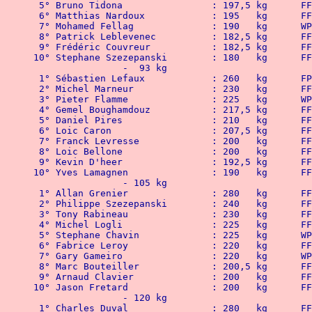
 5° Bruno 
 6° Matthia
 7° Mohamed Fellag	 	: 
 8° Patrick 
 9° Frédéric
10° Stephane
		-  93 kg
 1° Sébastien Lefaux		: 
 2° Michel
 3° Pieter Flamme		: 2
 4° Gemel B
 5° Daniel
 6° Loic C
 7° Franck 
 8° Loic B
 9° Kevin 
10° Yves L
		- 105 kg
 1° Allan 
 2° Philippe
 3° Tony R
 4° Michel
 5° Stephane Chavin		: 
 6° Fabric
 7° Gary Gameiro		: 2
 8° Marc Bo
 9° Arnaud
10° Jason F
		- 120 kg
 1° Charle