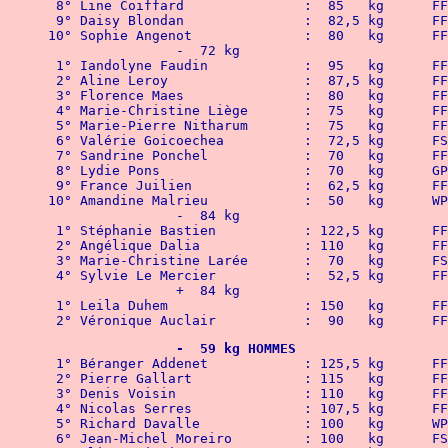
 8° Line C
 9° Daisy 
10° Sophie
		-  72 kg
 1° Iandoly
 2° Aline Leroy			:  87,5 kg    
 3° Florence Maes		:  80   kg   
 4° Marie-Ch
 5° Marie-Pi
 6° Valérie Goicoec
 7° Sandri
 8° Lydie Pons			:  70   kg      G
 9° France Juilien		:  62,5 kg   
10° Amandine Malrieu		:  50   kg      
		-  84 kg
 1° Stéphani
 2° Angéliq
 3° Marie-Christine Larée	:  70   kg     
 4° Sylvie Le Mercier		:  52,5 kg 
		+  84 kg
 1° Leila D
 2° Véroniqu
		-  59 kg HOMMES
 1° Bérange
 2° Pierre
 3° Denis
 4° Nicol
 5° Richard Davalle		: 
 6° Jean-Michel 