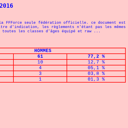
2016
la FFForce seule fédération officielle. ce document est
itre d'indication, les règlements n'étant pas les mêmes
 toutes les classes d'âges équipé et raw
...
HOMMES
61
77,2 %
10
12,7 %
4
05,1 %
3
03,8 %
1
01,3 %