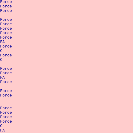
oiffard		:  85   kg	FFForce
Blondan		:  82,5 kg	FFForce
 Angenot		:  80   kg	FFForce
ne Faudin		:  95   kg	FFForce
  FFForce
   FFForce
ristine Liège	:  75   kg	FFForce
erre Nitharum   	:  75   kg	FFForce 
hea		:  72,5 kg	FSFA
ne Ponchel		:  70   kg	FFForce 
PC
   FFForce
WPC
e Bastien	  	: 122,5 kg 	FFForce
ue Dalia		: 110   kg 	FFForce
 FSFA
     FFForce  
uhem		  	: 150   kg 	FFForce
e Auclair   	:  90   kg	FFForce
r Addenet		: 125,5 kg	FFForce
 Gallart		: 115   kg	FFForce
 Voisin		: 110   kg	FFForce 
as Serres		: 107,5 kg	FFForce 
100   kg	WPC
Moreiro		: 100   kg	FSFA 