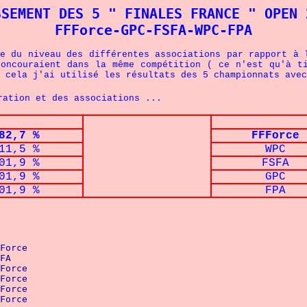
SSEMENT DES 5 " FINALES FRANCE " OPEN 
FFForce-GPC-FSFA-WPC-FPA
e du niveau des différentes associations par rapport à 
oncouraient dans la même compétition ( ce n'est qu'à t
r cela j'ai utilisé les résultats des 5 championnats avec
ration et des associations
...
82,7 %
FFForce
11,5 %
WPC
01,9 %
FSFA
01,9 %
GPC
01,9 %
FPA
e Feraud		:  80   kg	FFForce
FSFA
ude Dutrillaux	:  50   kg	FFForce
ne Boulle		:  42,5 kg	FFForce 
ie Picolo		:  37,5 kg	FFForce 
ette Baudron		:  35   kg	FFForce 