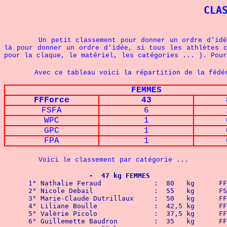
CLA
Un petit classement pour donner un ordre d'idé
là pour donner un ordre d'idée, si tous les athlètes c
pour la claque, le matériel, les catégories ... ). Pou
Avec ce tableau voici la répartition
de la fédé
FEMMES
FFForce
43
FSFA
6
WPC
1
GPC
1
FPA
1
Voici le classement par catégorie ...
		-  47 kg FEMMES
 1° Nathali
 2° Nicole Debail		:  55   kg      
 3° Marie-Cla
 4° Lilia
 5° Valèr
 6° Guillem