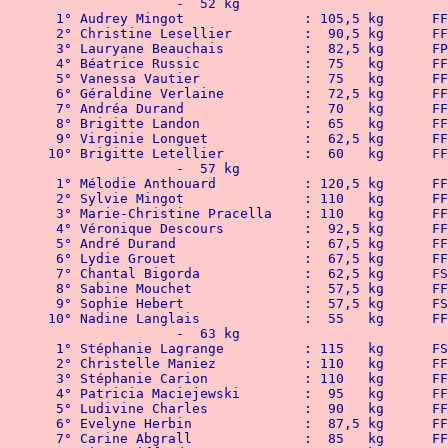
 		-  52 kg
 1° Audrey 
 2° Christine
 3° Lauryane Beauchais		:
 4° Béatric
 5° Vanessa
 6° Géraldin
 7° Andréa 
 8° Brigitt
 9° Virginie Longuet		:  62,5 kg   
10° Brigitte
		-  57 kg
 1° Mélodie 
 2° Sylvie
 3° Marie-Chr
 4° Véroniqu
 5° André 
 6° Lydie 
 7° Chantal Bigord
 8° Sabine
 9° Sophie Hebert
10° Nadine L
		-  63 kg
 1° Stéphanie Lagran
 2° Christel
 3° Stéphan
 4° Patricia
 5° Ludivine
 6° Evelyne
 7° Carine 