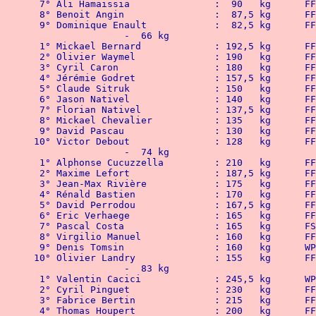
 7° Ali 
 8° Benoi
 9° Domini
		-  66 kg
 1° Mickael
 2° Olivie
 3° Cyril 
 4° Jérémi
 5° Claude
 6° Jason 
 7° Floria
 8° Mickae
 9° David
10° Victor
		-  74 kg
 1° Alphonse
 2° Maxime
 3° Jean-Ma
 4° Rénald
 5° David 
 6° Eric V
 7° Pascal Co
 8° Virgil
 9° Denis Tomsin	  	: 
10° Olivier
		-  83 kg
 1° Valentin Cacici		: 
 2° Cyril 
 3° Fabrice
 4° Thomas