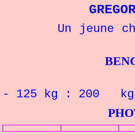
GREGO
Un jeune champ
BENCHPRES
- 125
kg : 200 
PHOTOS G