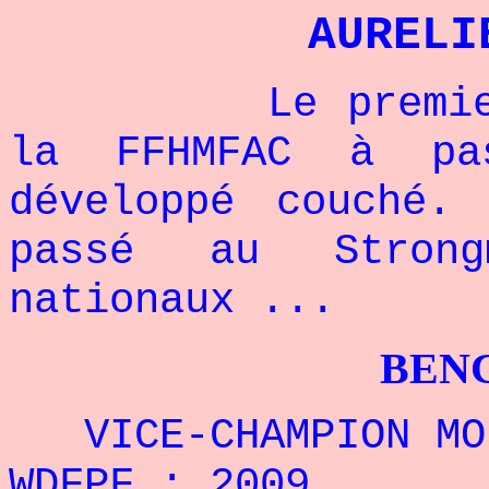
AURELI
Le premier cha
la FFHMFAC à pa
développé couché.
passé au Stron
nationaux ...
BENCHPRES
VICE-CHAMPION MON
WDFPF : 2009