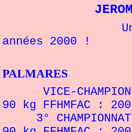
JERO
Un champio
années 2000 !
POWERL
PALMARES
VICE-CHAMPION D
90 kg
FFHMFAC
: 200
3° CHAMPIONNAT D
90 kg FFHMFAC : 200