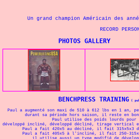
Un grand champion Américain des anné
RECORD PERSONNEL - 100 kg
PHOTOS GALLERY
BENCHPRESS TRAINING
 ( pu
Paul a augmenté son maxi de 510 à 612 lbs en 1 an, pe
durant sa période hors saison, il reste en bonne f
Paul utilise des poids lourds pour ses ex
développé incliné, développé décliné, tirage vertical e
Paul a fait 420x5 au décliné, il fait 315x5x3 du
Paul a fait 405x5 à l'incliné, il fait 250-315x5x
il utilise aussi un type modifié de développ