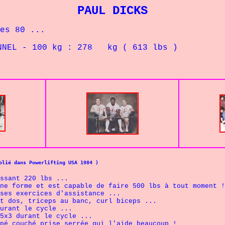
PAUL DICKS
es 80 ...
 : 278 kg ( 613 lbs )
blié dans Powerlifting USA 1984 )
ssant 220 lbs ...
orme et est capable de faire 500 lbs à tout moment !
ercices d'assistance
...
t dos, triceps au banc, curl biceps ...
rant le cycle ...
3 durant le cycle ...
é couché prise serrée qui l'aide beaucoup !