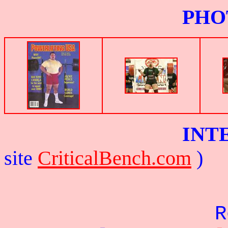
PHOTOS G
INTERV
site
CriticalBench.com
)
R