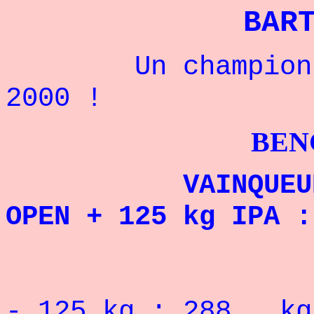
BAR
Un champion amé
2000 !
BENCHPRES
VAINQUEUR DU 
OPEN + 125 kg IPA :
RECORD 
-
125
kg : 288
kg