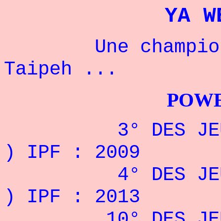
YA W
Une championne
Taipeh ...
POWERLIFTI
3° DES JEUX MO
) IPF : 2009
4° DES JEUX MO
) IPF : 2013
10° DES JEUX M