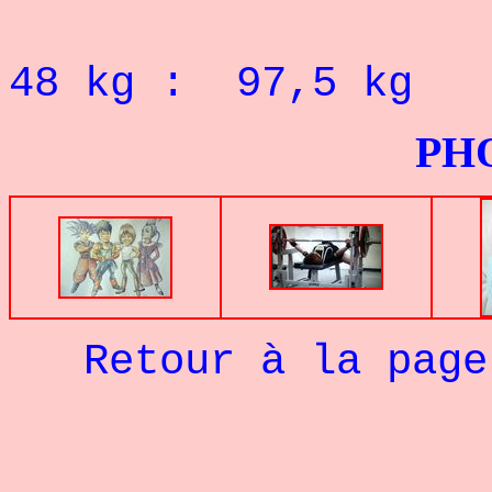
Record P
48 kg : 97,5 kg
PHOTOS G
Retour à la pag