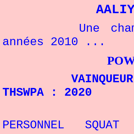
AALI
Une championn
années 2010 ...
POWERLIFTI
VAINQUEUR DU R
THSWPA
: 2020
REC
PERSONNEL SQUAT 