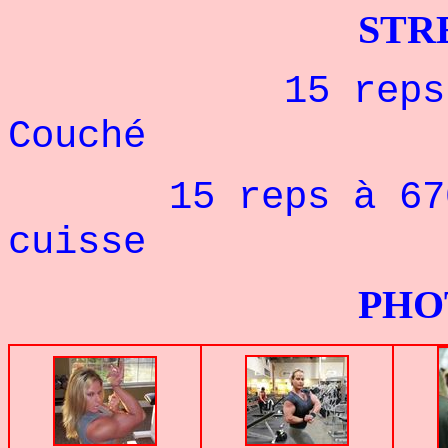
STRENGHT 
15 reps à 125
Couché
15 reps à 670 k
cuisse
PHOTOS G