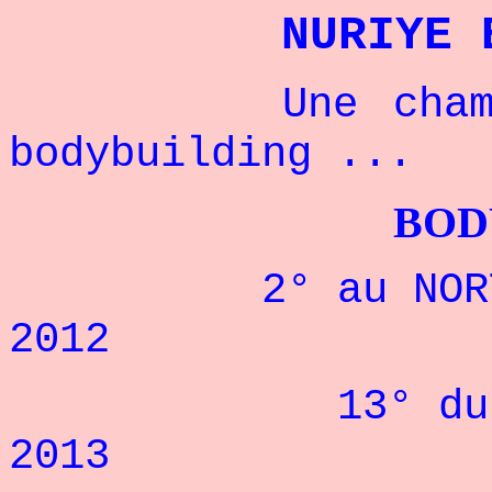
NURIYE 
Une championn
bodybuilding ...
BODYBUILDI
2° au NORTH AM
2012
13° du NATIO
2013