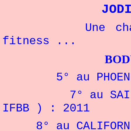
JOD
Une champion
fitness ...
BODYBUILDI
5° au PHOENIX P
7° au SAINT LO
IFBB ) : 2011
8° au CALIFORNIA