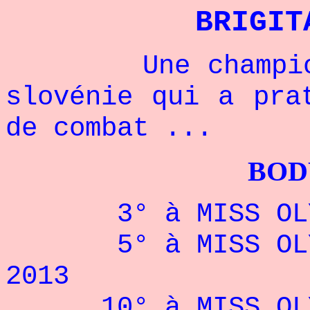
BRIGIT
Une championne 
slovénie qui a pra
de combat ...
BODYBUILDI
3° à MISS OLYMP
5° à MISS OLYMP
2013
10° à MISS OLYMP