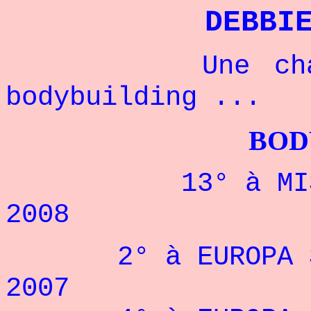
DEBBI
Une champion
bodybuilding ...
BODYBUILDI
13
° à MI
2008
2° à EUROPA SUP
2007